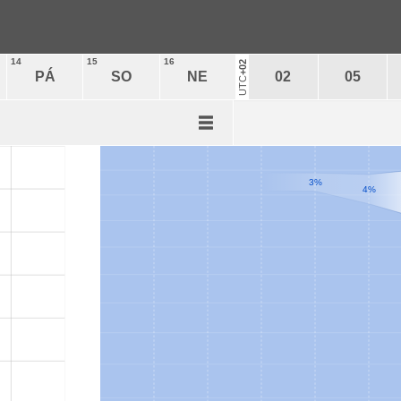
14
15
16
+02
PÁ
SO
NE
02
05
UTC
3%
4%